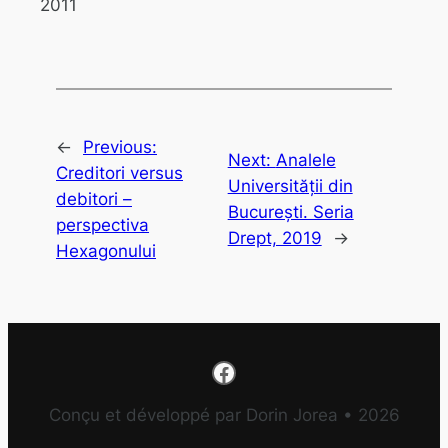
2011
←
Previous:
Next:
Analele
Creditori versus
Universității din
debitori –
București. Seria
perspectiva
Drept, 2019
→
Hexagonului
Facebook
Conçu et développé par Dorin Jorea • 2026