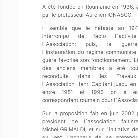
A été fondée en Roumanie en 1936, à
par le professeur Aurélien IONAŞCO.
Il semble que le néfaste an 194
interrompu
de facto
l`activit
l`Association; puis, la guer
l`instauration du régime communiste
guère favorisé son fonctionnement. La
des anciens membres a été tout
reconduite dans les
Travau
l`Association Henri Capitant
jusqu`en 
entre 1981 et 1993 on a e
correspondant roumain pour l`Associat
Sur la proposition fait en juin 2002 
président de l`association faitièr
Michel GRIMALDI, et sur l`initiative d
qui ont l`honneur de se prétendr