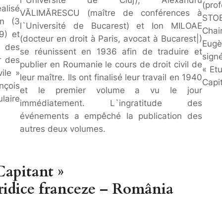
l`Université de Cluj), Alexandru
(prof
éalisé
VĂLIMĂRESCU (maître de conférences à
STOE
in (3
l`Université de Bucarest) et Ion MILOAE
Chai
9) et
(docteur en droit à Paris, avocat à Bucarest|)
Eugè
e des
se réunissent en 1936 afin de traduire et
sig
r des
publier en Roumanie le cours de droit civil de
« Et
ile »
leur maître. Ils ont finalisé leur travail en 1940
Capit
nçois
et le premier volume a vu le jour
laire
immédiatement. L`ingratitude des
événements a empêché la publication des
autres deux volumes.
Capitant »
juridice franceze – România