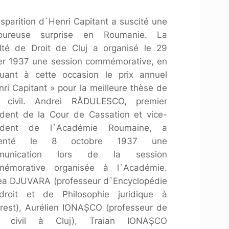
isparition d`Henri Capitant a suscité une
loureuse surprise en Roumanie. La
lté de Droit de Cluj a organisé le 29
ier 1937 une session commémorative, en
ituant à cette occasion le prix annuel
nri Capitant » pour la meilleure thèse de
t civil. Andrei RĂDULESCO, premier
ident de la Cour de Cassation et vice-
sident de l`Académie Roumaine, a
senté le 8 octobre 1937 une
munication lors de la session
émorative organisée à l`Académie.
ea DJUVARA (professeur d`Encyclopédie
roit et de Philosophie juridique à
rest), Aurélien IONAŞCO (professeur de
it civil à Cluj), Traian IONAŞCO