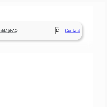
Search
lități
FAQ
Contact