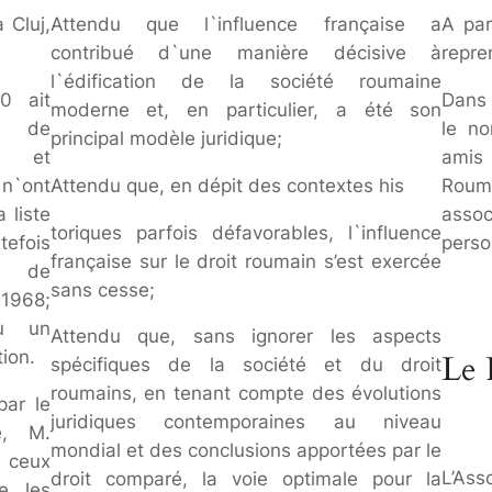
 Cluj,
Attendu que l`influence française a
A par
contribué d`une manière décisive à
repre
l`édification de la société roumaine
0 ait
Dans 
moderne et, en particulier, a été son
é de
le no
principal modèle juridique;
re et
amis 
 n`ont
Attendu que, en dépit des contextes his
Roum
 liste
asso
toriques parfois défavorables, l`influence
efois
perso
française sur le droit roumain s’est exercée
x de
sans cesse;
1968;
u un
Attendu que, sans ignorer les aspects
ion.
Le 
spécifiques de la société et du droit
roumains, en tenant compte des évolutions
par le
juridiques contemporaines au niveau
e, M.
mondial et des conclusions apportées par le
e ceux
L’As
droit comparé, la voie optimale pour la
e les