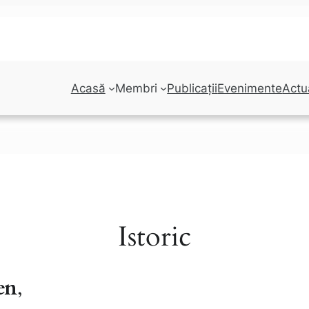
Acasă
Membri
Publicații
Evenimente
Actua
Istoric
en
,