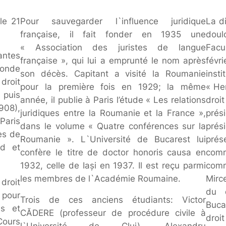
le 21
Pour sauvegarder l`influence juridique
La d
française, il fait fonder en 1935 une
dou
« Association des juristes de langue
Facu
antes
française », qui lui a emprunté le nom après
févr
monde
son décès. Capitant a visité la Roumanie
inst
droit
pour la première fois en 1929; la même
« He
 puis
année, il publie à Paris l’étude « Les relations
droi
08),
juridiques entre la Roumanie et la France »,
prés
Paris
dans le volume « Quatre conférences sur la
pré
es de
Roumanie ». L`Université de Bucarest lui
pré
nd et
confère le titre de
doctor honoris causa
en
com
1932, celle de Iaşi en 1937. Il est reçu parmi
comm
les membres de l`Académie Roumaine.
Mirc
droit
du d
n pour
Trois de ces anciens étudiants: Victor
Buca
is et
CĂDERE (professeur de procédure civile à
dro
Cours