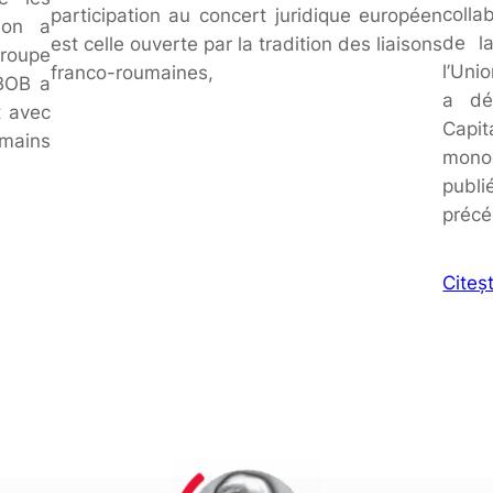
colla
participation au concert juridique européen
 on a
de l
est celle ouverte par la tradition des liaisons
roupe
l’Uni
franco-roumaines,
 BOB a
a dé
t avec
Capi
mains
mono
publ
précé
Citeș