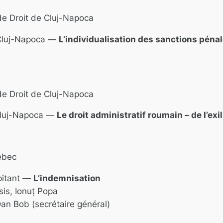
de Droit de Cluj-Napoca
e Cluj-Napoca —
L’individualisation des sanctions pénale
de Droit de Cluj-Napoca
 Cluj-Napoca —
Le droit administratif roumain – de l’exi
ébec
apitant —
L’indemnisation
sis, Ionuț Popa
Dan Bob (secrétaire général)