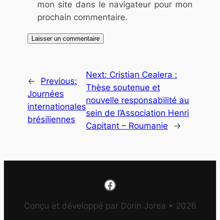
mon site dans le navigateur pour mon
prochain commentaire.
Next:
Cristian Cealera :
←
Previous:
Thèse soutenue et
Journées
nouvelle responsabilité au
internationales
sein de l’Association Henri
brésiliennes
Capitant – Roumanie
→
Facebook
Conçu et développé par Dorin Jorea • 2026