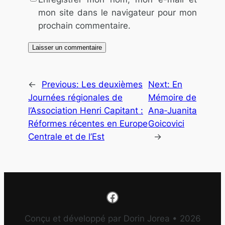
mon site dans le navigateur pour mon
prochain commentaire.
←
Previous:
Les deuxièmes
Next:
En
Journées régionales de
Mémoire de
l’Association Henri Capitant :
Ana‑Juanita
Réformes récentes en Europe
Goicovici
Centrale et de l’Est
→
Facebook
Conçu et développé par Dorin Jorea • 2026